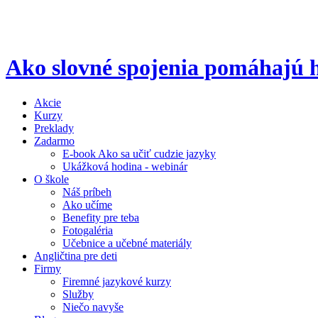
Ako slovné spojenia pomáhajú h
Akcie
Kurzy
Preklady
Zadarmo
E-book Ako sa učiť cudzie jazyky
Ukážková hodina - webinár
O škole
Náš príbeh
Ako učíme
Benefity pre teba
Fotogaléria
Učebnice a učebné materiály
Angličtina pre deti
Firmy
Firemné jazykové kurzy
Služby
Niečo navyše