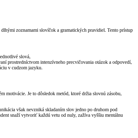
 s dlhými zoznamami slovíčok a gramatických pravidiel. Tento prístup
ednotlivé slová,
vaní prostredníctvom intenzívneho precvičovania otázok a odpovedí,
áciu v cudzom jazyku.
m motivácie. Je to dôsledok metód, ktoré držia slovnú zásobu,
munikácia však nevzniká skladaním slov jedno po druhom pod
dent snaží vytvoriť každú vetu od nuly, zažíva vyššiu mentálnu