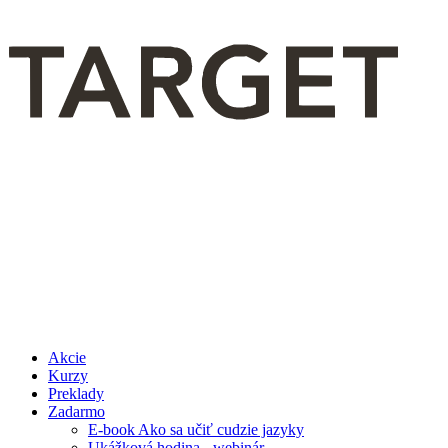
Akcie
Kurzy
Preklady
Zadarmo
E-book Ako sa učiť cudzie jazyky
Ukážková hodina - webinár