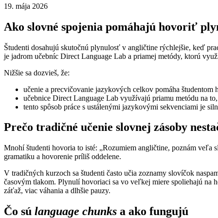
19. mája 2026
Ako slovné spojenia pomáhajú hovoriť ply
Študenti dosahujú skutočnú plynulosť v angličtine rýchlejšie, keď p
je jadrom učebníc Direct Language Lab a priamej metódy, ktorú vyu
Nižšie sa dozvieš, že:
učenie a precvičovanie jazykových celkov pomáha študentom hovo
učebnice Direct Language Lab využívajú priamu metódu na to, 
tento spôsob práce s ustálenými jazykovými sekvenciami je 
Prečo tradičné učenie slovnej zásoby nesta
Mnohí študenti hovoria to isté: „Rozumiem angličtine, poznám veľa s
gramatiku a hovorenie príliš oddelene.
V tradičných kurzoch sa študenti často učia zoznamy slovíčok naspa
časovým tlakom. Plynulí hovoriaci sa vo veľkej miere spoliehajú na h
záťaž, viac váhania a dlhšie pauzy.
Čo sú
language chunks
a ako fungujú