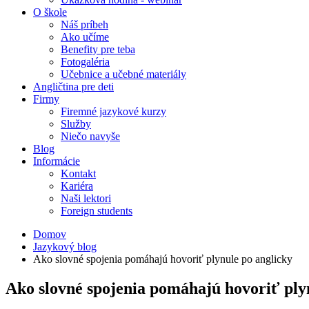
O škole
Náš príbeh
Ako učíme
Benefity pre teba
Fotogaléria
Učebnice a učebné materiály
Angličtina pre deti
Firmy
Firemné jazykové kurzy
Služby
Niečo navyše
Blog
Informácie
Kontakt
Kariéra
Naši lektori
Foreign students
Domov
Jazykový blog
Ako slovné spojenia pomáhajú hovoriť plynule po anglicky
Ako slovné spojenia pomáhajú hovoriť ply