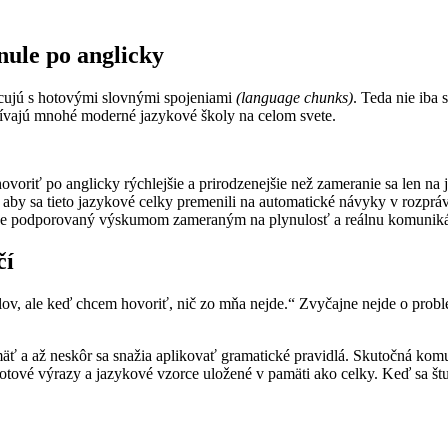
nule po anglicky
racujú s hotovými slovnými spojeniami
(language chunks)
. Teda nie iba
žívajú mnohé moderné jazykové školy na celom svete.
riť po anglicky rýchlejšie a prirodzenejšie než zameranie sa len na j
aby sa tieto jazykové celky premenili na automatické návyky v rozprá
silne podporovaný výskumom zameraným na plynulosť a reálnu komunik
čí
lov, ale keď chcem hovoriť, nič zo mňa nejde.“ Zvyčajne nejde o problé
mäť a až neskôr sa snažia aplikovať gramatické pravidlá. Skutočná ko
otové výrazy a jazykové vzorce uložené v pamäti ako celky. Keď sa štu