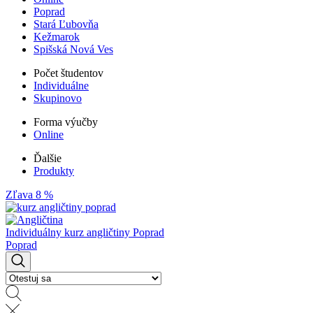
Poprad
Stará Ľubovňa
Kežmarok
Spišská Nová Ves
Počet študentov
Individuálne
Skupinovo
Forma výučby
Online
Ďalšie
Produkty
Zľava 8 %
Individuálny kurz angličtiny Poprad
Poprad