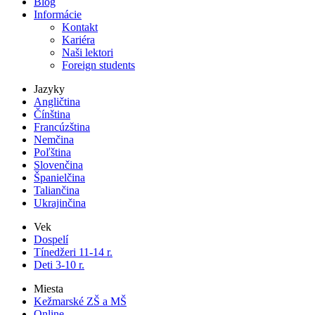
Blog
Informácie
Kontakt
Kariéra
Naši lektori
Foreign students
Jazyky
Angličtina
Čínština
Francúzština
Nemčina
Poľština
Slovenčina
Španielčina
Taliančina
Ukrajinčina
Vek
Dospelí
Tínedžeri 11-14 r.
Deti 3-10 r.
Miesta
Kežmarské ZŠ a MŠ
Online