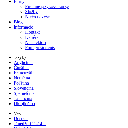
Firmy
Firemné jazykové kurzy
Služby
Niečo navyše
Blog
Informácie
Kontakt
Kariéra
Naši lektori
Foreign students
Jazyky
Angličtina
Čínština
Francúzština
Nemčina
Poľština
Slovenčina
Španielčina
Taliančina
Ukrajinčina
Vek
Dospelí
Tínedžeri 11-14 r.