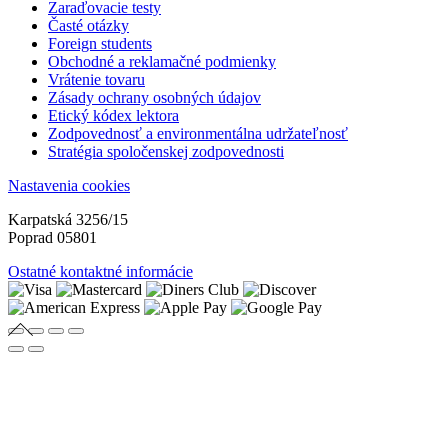
Zaraďovacie testy
Časté otázky
Foreign students
Obchodné a reklamačné podmienky
Vrátenie tovaru
Zásady ochrany osobných údajov
Etický kódex lektora
Zodpovednosť a environmentálna udržateľnosť
Stratégia spoločenskej zodpovednosti
Nastavenia cookies
Karpatská 3256/15
Poprad 05801
Ostatné kontaktné informácie