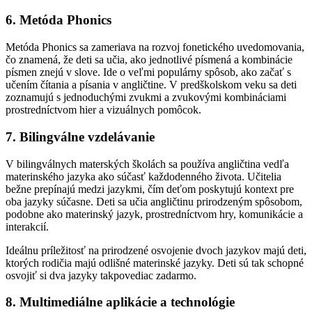
6.
Metóda Phonics
Metóda Phonics sa zameriava na rozvoj fonetického uvedomovania,
čo znamená, že deti sa učia, ako jednotlivé písmená a kombinácie
písmen znejú v slove. Ide o veľmi populárny spôsob, ako začať s
učením čítania a písania v angličtine. V predškolskom veku sa deti
zoznamujú s jednoduchými zvukmi a zvukovými kombináciami
prostredníctvom hier a vizuálnych pomôcok.
7.
Bilingválne vzdelávanie
V bilingválnych materských školách sa používa angličtina vedľa
materinského jazyka ako súčasť každodenného života. Učitelia
bežne prepínajú medzi jazykmi, čím deťom poskytujú kontext pre
oba jazyky súčasne. Deti sa učia angličtinu prirodzeným spôsobom,
podobne ako materinský jazyk, prostredníctvom hry, komunikácie a
interakcií.
Ideálnu príležitosť na prirodzené osvojenie dvoch jazykov majú deti,
ktorých rodičia majú odlišné materinské jazyky. Deti sú tak schopné
osvojiť si dva jazyky takpovediac zadarmo.
8.
Multimediálne aplikácie a technológie