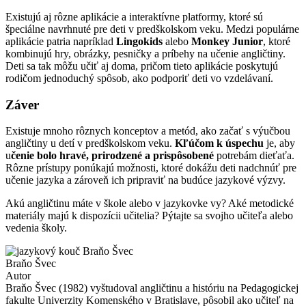
Existujú aj rôzne aplikácie a interaktívne platformy, ktoré sú
špeciálne navrhnuté pre deti v predškolskom veku. Medzi populárne
aplikácie patria napríklad
Lingokids
alebo
Monkey Junior
, ktoré
kombinujú hry, obrázky, pesničky a príbehy na učenie angličtiny.
Deti sa tak môžu učiť aj doma, pričom tieto aplikácie poskytujú
rodičom jednoduchý spôsob, ako podporiť deti vo vzdelávaní.
Záver
Existuje mnoho rôznych konceptov a metód, ako začať s výučbou
angličtiny u detí v predškolskom veku.
Kľúčom k úspechu
je, aby
u
čenie bolo hravé, prirodzené a prispôsobené
potrebám dieťaťa.
Rôzne prístupy ponúkajú možnosti, ktoré dokážu deti nadchnúť pre
učenie jazyka a zároveň ich pripraviť na budúce jazykové výzvy.
Akú angličtinu máte v škole alebo v jazykovke vy? Aké metodické
materiály majú k dispozícii učitelia? Pýtajte sa svojho učiteľa alebo
vedenia školy.
Braňo Švec
Autor
Braňo Švec (1982) vyštudoval angličtinu a históriu na Pedagogickej
fakulte Univerzity Komenského v Bratislave, pôsobil ako učiteľ na