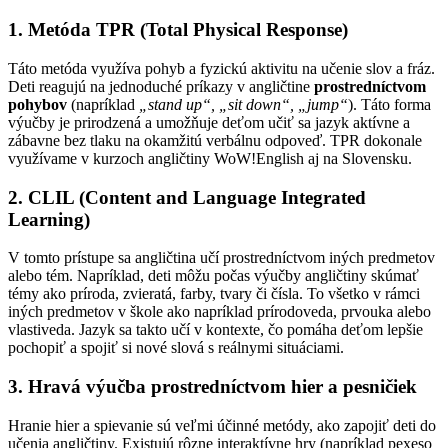
1.
Metóda TPR (Total Physical Response)
Táto metóda využíva pohyb a fyzickú aktivitu na učenie slov a fráz.
Deti reagujú na jednoduché príkazy v angličtine
prostredníctvom
pohybov
(napríklad
„stand up“, „sit down“, „jump“
). Táto forma
výučby je prirodzená a umožňuje deťom učiť sa jazyk aktívne a
zábavne bez tlaku na okamžitú verbálnu odpoveď. TPR dokonale
využívame v kurzoch angličtiny WoW!English aj na Slovensku.
2.
CLIL (Content and Language Integrated
Learning)
V tomto prístupe sa angličtina učí prostredníctvom iných predmetov
alebo tém. Napríklad, deti môžu počas výučby angličtiny skúmať
témy ako príroda, zvieratá, farby, tvary či čísla. To všetko v rámci
iných predmetov v škole ako napríklad prírodoveda, prvouka alebo
vlastiveda. Jazyk sa takto učí v kontexte, čo pomáha deťom lepšie
pochopiť a spojiť si nové slová s reálnymi situáciami.
3.
Hravá výučba prostredníctvom hier a pesničiek
Hranie hier a spievanie sú veľmi účinné metódy, ako zapojiť deti do
učenia angličtiny. Existujú rôzne interaktívne hry (napríklad pexeso