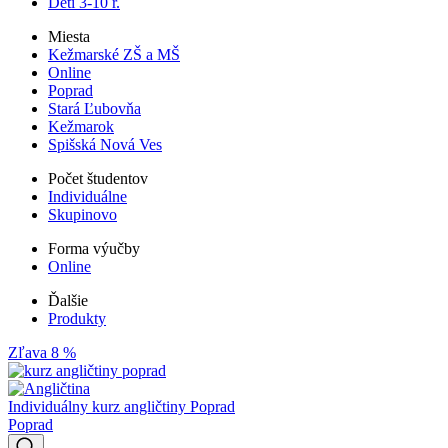
Deti 3-10 r.
Miesta
Kežmarské ZŠ a MŠ
Online
Poprad
Stará Ľubovňa
Kežmarok
Spišská Nová Ves
Počet študentov
Individuálne
Skupinovo
Forma výučby
Online
Ďalšie
Produkty
Zľava 8 %
Individuálny kurz angličtiny Poprad
Poprad