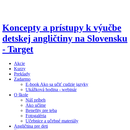
Koncepty a prístupy k výučbe
detskej angličtiny na Slovensku
- Target
Akcie
Kurzy
Preklady
Zadarmo
E-book Ako sa učiť cudzie jazyky
Ukážková hodina - webinár
O škole
Náš príbeh
Ako učíme
Benefity pre teba
Fotogaléria
Učebnice a učebné materiály
Angličtina pre deti