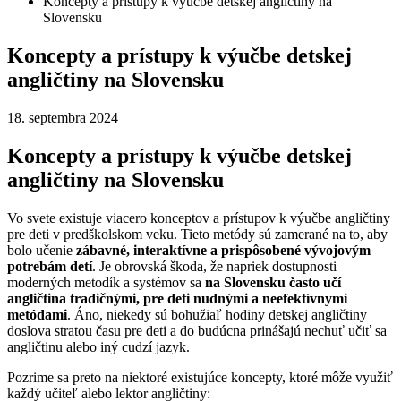
Koncepty a prístupy k výučbe detskej angličtiny na
Slovensku
Koncepty a prístupy k výučbe detskej
angličtiny na Slovensku
18. septembra 2024
Koncepty a prístupy k výučbe detskej
angličtiny na Slovensku
Vo svete existuje viacero konceptov a prístupov k výučbe angličtiny
pre deti v predškolskom veku. Tieto metódy sú zamerané na to, aby
bolo učenie
zábavné, interaktívne a prispôsobené vývojovým
potrebám detí
. Je obrovská škoda, že napriek dostupnosti
moderných metodík a systémov sa
na Slovensku často učí
angličtina tradičnými, pre deti nudnými a neefektívnymi
metódami
. Áno, niekedy sú bohužiaľ hodiny detskej angličtiny
doslova stratou času pre deti a do budúcna prinášajú nechuť učiť sa
angličtinu alebo iný cudzí jazyk.
Pozrime sa preto na niektoré existujúce koncepty, ktoré môže využiť
každý učiteľ alebo lektor angličtiny: