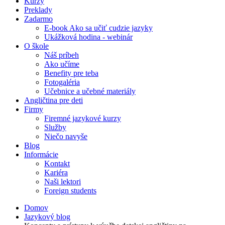
Kurzy
Preklady
Zadarmo
E-book Ako sa učiť cudzie jazyky
Ukážková hodina - webinár
O škole
Náš príbeh
Ako učíme
Benefity pre teba
Fotogaléria
Učebnice a učebné materiály
Angličtina pre deti
Firmy
Firemné jazykové kurzy
Služby
Niečo navyše
Blog
Informácie
Kontakt
Kariéra
Naši lektori
Foreign students
Domov
Jazykový blog