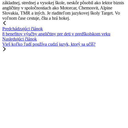
základnej, strednej a vysokej škole, neskôr pôsobil ako lektor biznis
angličtiny v spoločnostiach ako Motorcar, Chemosvit, Alpine
Slovakia, TMR a iných. Je riaditeľom jazykovej školy Target. Vo
voľnom čase cestuje, číta a hrá hokej.
Predchádzajúci článok
8 benefitov výučby angličtiny pre deti v predškolskom veku
Nasledujúci článok
Vieš koľko ľudí používa cudzí jazyk, ktorý sa učíš?