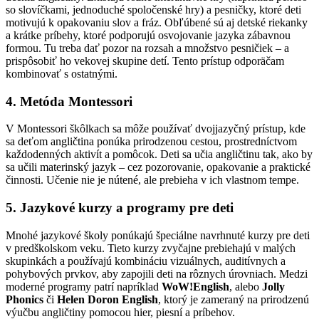
so slovíčkami, jednoduché spoločenské hry) a pesničky, ktoré deti
motivujú k opakovaniu slov a fráz. Obľúbené sú aj detské riekanky
a krátke príbehy, ktoré podporujú osvojovanie jazyka zábavnou
formou. Tu treba dať pozor na rozsah a množstvo pesničiek – a
prispôsobiť ho vekovej skupine detí. Tento prístup odporäčam
kombinovať s ostatnými.
4.
Metóda Montessori
V Montessori škôlkach sa môže používať dvojjazyčný prístup, kde
sa deťom angličtina ponúka prirodzenou cestou, prostredníctvom
každodenných aktivít a pomôcok. Deti sa učia angličtinu tak, ako by
sa učili materinský jazyk – cez pozorovanie, opakovanie a praktické
činnosti. Učenie nie je nútené, ale prebieha v ich vlastnom tempe.
5.
Jazykové kurzy a programy pre deti
Mnohé jazykové školy ponúkajú špeciálne navrhnuté kurzy pre deti
v predškolskom veku. Tieto kurzy zvyčajne prebiehajú v malých
skupinkách a používajú kombináciu vizuálnych, auditívnych a
pohybových prvkov, aby zapojili deti na rôznych úrovniach. Medzi
moderné programy patrí napríklad
WoW!English
, alebo
Jolly
Phonics
či
Helen Doron English
, ktorý je zameraný na prirodzenú
výučbu angličtiny pomocou hier, piesní a príbehov.