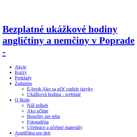
Bezplatné ukážkové hodiny
angličtiny a nemčiny v Poprade
-
Akcie
Kurzy
Preklady
Zadarmo
E-book Ako sa učiť cudzie jazyky
Ukážková hodina - webinár
O škole
Náš príbeh
Ako učíme
Benefity pre teba
Fotogaléria
Učebnice a učebné materiály
Angličtina pre deti