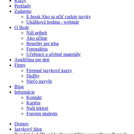
Kurzy
Preklady
Zadarmo
E-book Ako sa učiť cudzie jazyky
Ukážková hodina - webinár
O škole
Náš príbeh
Ako učíme
Benefity pre teba
Fotogaléria
Učebnice a učebné materiály
Angličtina pre deti
Firmy
Firemné jazykové kurzy
Služby
Niečo navyše
Blog
Informácie
Kontakt
Kariéra
Naši lektori
Foreign students
Domov
Jazykový blog