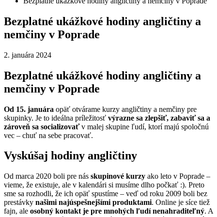
Bezplatné ukážkové hodiny angličtiny a nemčiny v Poprade
Bezplatné ukážkové hodiny angličtiny a
nemčiny v Poprade
2. januára 2024
Bezplatné ukážkové hodiny angličtiny a
nemčiny v Poprade
Od 15. januára
opäť otvárame kurzy angličtiny a nemčiny pre
skupinky. Je to ideálna príležitosť
výrazne sa zlepšiť, zabaviť sa a
zároveň sa socializovať
v malej skupine ľudí, ktorí majú spoločnú
vec – chuť na sebe pracovať.
Vyskúšaj hodiny angličtiny
Od marca 2020 boli pre nás
skupinové kurzy
ako leto v Poprade –
vieme, že existuje, ale v kalendári si musíme dlho počkať :). Preto
sme sa rozhodli, že ich opäť spustíme – veď od roku 2009 boli bez
prestávky
našimi najúspešnejšími produktami
. Online je síce tiež
fajn, ale
osobný kontakt je pre mnohých ľudí nenahraditeľný
. A