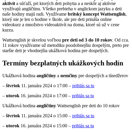
aktivít
a súťaží, pri ktorých deti pohytia a a neskôr aj aktívne
využívajú angličtinu. Všetko prebieha v anglickom jazyku a deti
naše hodiny majú radi. Využívame
britský koncept Wattsenglish
,
ktorý nie je len o hodine v škole, ale pre deti prináša online
videokurz a množstvo videoaktivít na doma, ktoré sú už v cene
kurzu.
Wattsenglish je skvelou voľbou
pre deti od 3 do 10 rokov
. Od cca.
11 rokov využívame už metodiku poodobnejšiu dospelým, preto pre
staršie deti je vhodnejšia ukážková hodina pre dospelých.
Termíny bezplatných ukážkových hodín
Ukážková hodina
angličtiny
a
nemčiny
pre dospelých a tínedžerov
–
štvrtok
11. januára 2024 o 17:00 –
prihlás sa tu
–
utorok
16. januára 2024 o 17:00 –
prihlás sa tu
Ukážková hodina
angličtiny
Wattsenglish pre deti do 10 rokov
–
štvrtok
11. januára 2024 o 15:00 –
prihlás sa tu
–
utorok
16. januára 2024 o 15:00 –
prihlás sa tu