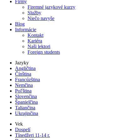
Firmy
Firemné jazykové kurzy
Služby
Niečo navyše
Blog
Informácie
Kontakt
Kariéra
Naši lektori
Foreign students
Jazyky
Angličtina
Čínština
Francúzština
Nemčina
Poľština
Slovenčina
Španielčina
Taliančina
Ukrajinčina
Vek
Dospelí
Tínedžeri 11-14 r.