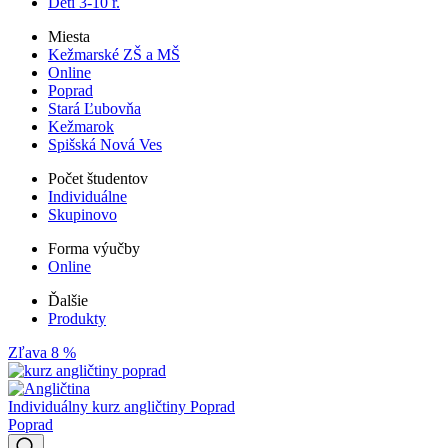
Deti 3-10 r.
Miesta
Kežmarské ZŠ a MŠ
Online
Poprad
Stará Ľubovňa
Kežmarok
Spišská Nová Ves
Počet študentov
Individuálne
Skupinovo
Forma výučby
Online
Ďalšie
Produkty
Zľava 8 %
Individuálny kurz angličtiny Poprad
Poprad