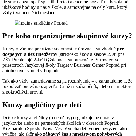
tie sme naozaj opäť spustili. Preto ťa chceme pozvať na bezplatné
ukážkové hodiny u nás v škole, a samozrejme na celý kurz, ktorý
vždy trvá necelé tri mesiace.
Pre koho organizujeme skupinové kurzy?
Kurzy otvárame pre rôzne vedomostné úrovne a sú vhodné
pre
dospelých a tiež tínedžerov
(stredoškolákov a žiakov 2. stupňa
ZŠ). Prebiehajú 2-krát týždenne a sú prezenčné. V moderných
priestoroch Jazykovej školy Target v Business Center Poprad pri
autobusovej stanici v Poprade.
Tak ako vždy, zameriavame sa na rozprávanie – a garantujeme ti, že
rozprávať budeš naozaj veľa. Či už si začiatočník, alebo na niektorej
z pokročilých úrovní.
Kurzy angličtiny pre deti
Detské kurzy angličtiny (a nemčiny) organizujeme u nás v
jazykovke alebo na partnerských školách v okresoch Poprad,
Kežmarok a Spišská Nová Ves. Výučba detí vôbec nevyzerá ako
výučba, ale skôr ako
zábavný čas s množstvom pohybových