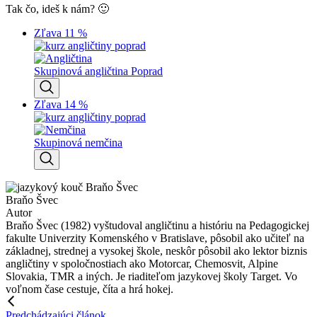
Tak čo, ideš k nám? 🙂
Zľava 11 %
Skupinová angličtina Poprad
Zľava 14 %
Skupinová nemčina
Braňo Švec
Autor
Braňo Švec (1982) vyštudoval angličtinu a históriu na Pedagogickej
fakulte Univerzity Komenského v Bratislave, pôsobil ako učiteľ na
základnej, strednej a vysokej škole, neskôr pôsobil ako lektor biznis
angličtiny v spoločnostiach ako Motorcar, Chemosvit, Alpine
Slovakia, TMR a iných. Je riaditeľom jazykovej školy Target. Vo
voľnom čase cestuje, číta a hrá hokej.
Predchádzajúci článok