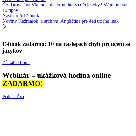
Čo darovať na Vianoce niekomu, kto sa učí jazyky? Mám pre vás
10 tipov
Nasledujúci článok
Noviny Kežmarok, z archívu: Angličtina pre deti trochu inak
E-book zadarmo: 10 najčastejších chýb pri učení sa
jazykov
Získať e-book
Webinár – ukážková hodina online
ZADARMO!
Prihlásiť sa